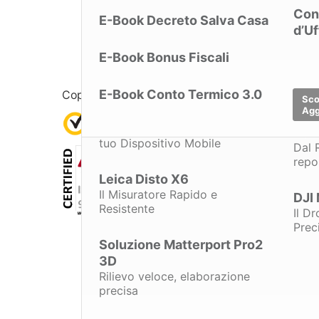
FormazionePro
Condominio
Con
DJI
E-Book Decreto Salva Casa
Pix4Dmapper
d’Uf
Ispe
Soluzione 3DMakerPro
Soluzione3DMakerpro
Sic
Raven
Raven
Reda
E-Book Bonus Fiscali
Ideale per entrare nel mondo
Ideale per entrare nel mondo
DJI 
SLAM
SLAM
La n
Sic
E-Book Conto Termico 3.0
Copyright © 2004 -
2026
Analist Group s.r.l. P.IV
Dro
Ti g
Scop
Agg
Analist CLOUD
FLIR ONE Edge Pro
Docu
Il Software per il Rilievo
La Termocamera da sogno per il
DJI
powered with Autodesk
tuo Dispositivo Mobile
Dal 
Mic
Technology
repo
Gest
Leica Disto X6
Micr
Successioni e Volture
Il Misuratore Rapido e
DJI
Controlla ed invia Successioni
Resistente
Il Dr
One
Telematiche
Prec
Rend
Soluzione Matterport Pro2
l'Arc
TermiPlan
3D
APE, AQE, ex Legge 10 e
Rilievo veloce, elaborazione
Certificazione Energetica
precisa
Tutt