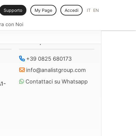
Supporto
My Page
Accedi
IT
EN
ra con Noi
dei
Per acquisti
Per acquisti
Per acquisti
+39 0825 680173
+39 0825 680173
+39 0825 680173
info@analistgroup.com
info@analistgroup.com
info@analistgroup.com
oni
Contattaci su Whatsapp
Contattaci su Whatsapp
Contattaci su Whatsapp
1-
n
elle