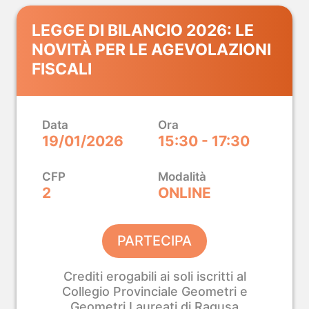
LEGGE DI BILANCIO 2026: LE
NOVITÀ PER LE AGEVOLAZIONI
FISCALI
Data
Ora
19/01/2026
15:30 - 17:30
CFP
Modalità
2
ONLINE
PARTECIPA
Crediti erogabili ai soli iscritti al
Collegio Provinciale Geometri e
Geometri Laureati di Ragusa