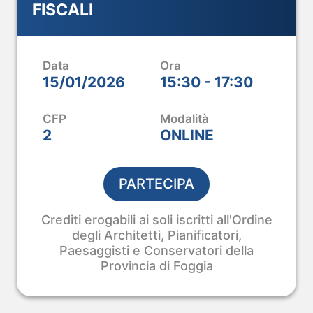
FISCALI
M.
ice.
Data
Ora
 e aggiorni il tuo
15/01/2026
15:30 - 17:30
pianta al modello
CFP
Modalità
2
ONLINE
PARTECIPA
Crediti erogabili ai soli iscritti all'Ordine
degli Architetti, Pianificatori,
Paesaggisti e Conservatori della
Provincia di Foggia