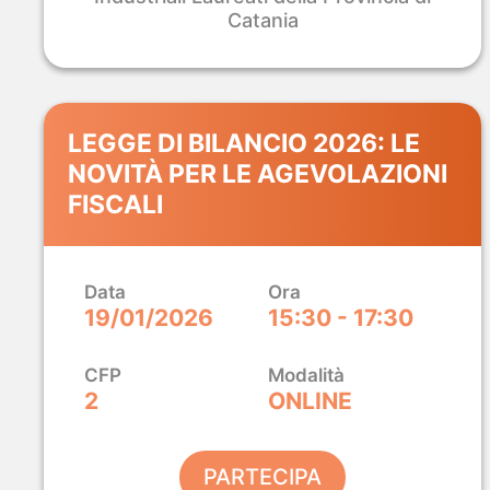
Catania
LEGGE DI BILANCIO 2026: LE
NOVITÀ PER LE AGEVOLAZIONI
FISCALI
Data
Ora
19/01/2026
15:30 - 17:30
CFP
Modalità
2
ONLINE
PARTECIPA