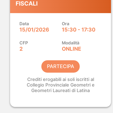
FISCALI
Modellazione BI
Finalmente sempl
Data
Ora
Con
Analist 2027 e ProBIM
modelli, calcoli
15/01/2026
15:30 - 17:30
progetto senza cambiare strumento. Dalla 
3D, tutto in un ambiente che già conosci.
CFP
Modalità
2
ONLINE
SCOPRI ANALIST + PROBIM
PARTECIPA
Crediti erogabili ai soli iscritti al
Collegio Provinciale Geometri e
Geometri Laureati di Latina