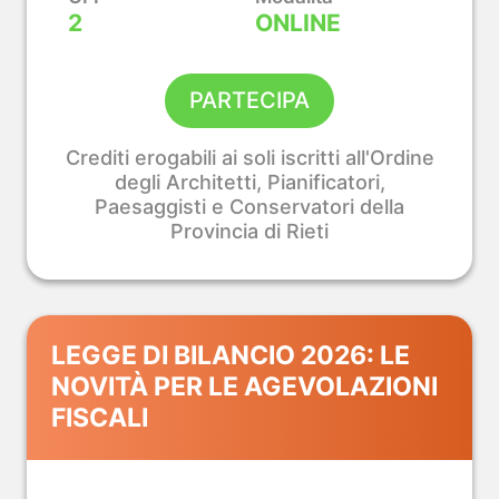
2
ONLINE
ile e
dustriale
PARTECIPA
Crediti erogabili ai soli iscritti all'Ordine
degli Architetti, Pianificatori,
Paesaggisti e Conservatori della
Provincia di Rieti
LEGGE DI BILANCIO 2026: LE
NOVITÀ PER LE AGEVOLAZIONI
FISCALI