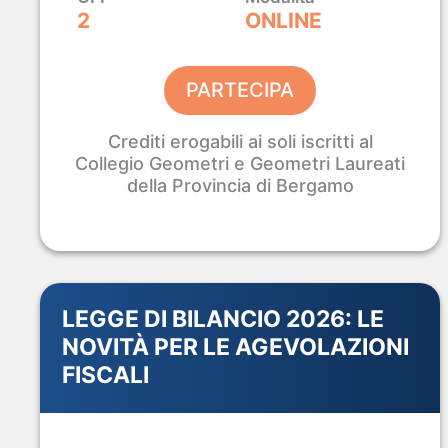
Industriali.
Ad un Prezzo Lancio.
2
ONLINE
Certificazione
Percorsi da
Accesso
Civ
ASACERT
48h o 72h
all'Esame
In
PARTECIPA
Crediti erogabili ai soli iscritti al
SCOPRI IL CORSO EGE
Collegio Geometri e Geometri Laureati
della Provincia di Bergamo
LEGGE DI BILANCIO 2026: LE
B-CAD 2026 · ROMA
NOVITÀ PER LE AGEVOLAZIONI
4 – 5 – 6 Settembre · La Nuvola di Fuksas
FISCALI
Analist Group
al
B-CAD 2026.