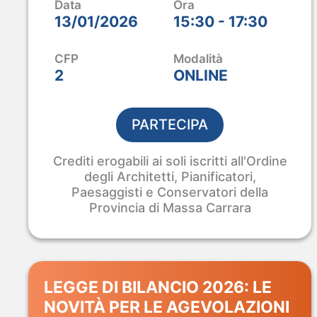
Ci sei anche tu?
Data
Ora
13/01/2026
15:30 - 17:30
Tre giorni di innovazione per Edilizia, Arch
Vieni a scoprire dal vivo le nostre Soluzion
CFP
Modalità
2
ONLINE
SIAMO QUI
Stand B4 – Piano 0
PARTECIPA
RICHIEDI IL BIGLIETTO OMAGGI
Crediti erogabili ai soli iscritti all'Ordine
degli Architetti, Pianificatori,
Paesaggisti e Conservatori della
Provincia di Massa Carrara
LEGGE DI BILANCIO 2026: LE
NOVITÀ PER LE AGEVOLAZIONI
ANALIST 2027 · PROBIM