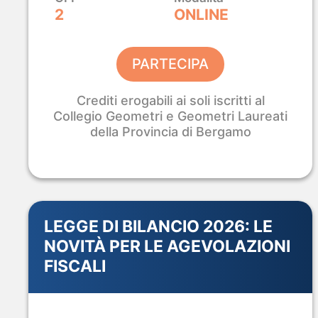
Industriali.
Ad un Prezzo Lancio.
2
ONLINE
Certificazione
Percorsi da
Accesso
Civ
ASACERT
48h o 72h
all'Esame
In
PARTECIPA
Crediti erogabili ai soli iscritti al
SCOPRI IL CORSO EGE
Collegio Geometri e Geometri Laureati
della Provincia di Bergamo
LEGGE DI BILANCIO 2026: LE
B-CAD 2026 · ROMA
NOVITÀ PER LE AGEVOLAZIONI
4 – 5 – 6 Settembre · La Nuvola di Fuksas
FISCALI
Analist Group
al
B-CAD 2026.