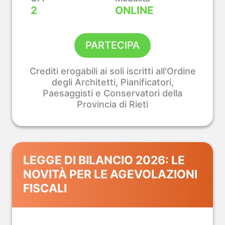
2
ONLINE
ile e
dustriale
PARTECIPA
Crediti erogabili ai soli iscritti all'Ordine
degli Architetti, Pianificatori,
Paesaggisti e Conservatori della
Provincia di Rieti
LEGGE DI BILANCIO 2026: LE
NOVITÀ PER LE AGEVOLAZIONI
FISCALI