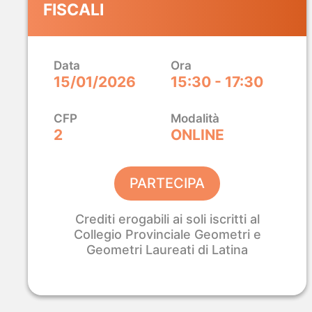
FISCALI
Modellazione BI
Finalmente sempl
Data
Ora
Con
Analist 2027 e ProBIM
modelli, calcoli
15/01/2026
15:30 - 17:30
progetto senza cambiare strumento. Dalla 
3D, tutto in un ambiente che già conosci.
CFP
Modalità
2
ONLINE
SCOPRI ANALIST + PROBIM
PARTECIPA
Crediti erogabili ai soli iscritti al
Collegio Provinciale Geometri e
Geometri Laureati di Latina