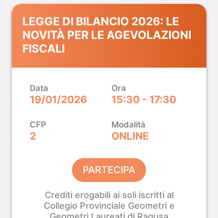
LEGGE DI BILANCIO 2026: LE
NOVITÀ PER LE AGEVOLAZIONI
FISCALI
Data
Ora
19/01/2026
15:30 - 17:30
CFP
Modalità
2
ONLINE
PARTECIPA
Crediti erogabili ai soli iscritti al
Collegio Provinciale Geometri e
Geometri Laureati di Ragusa