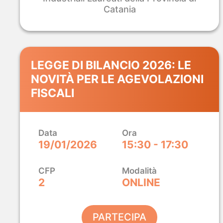
Catania
LEGGE DI BILANCIO 2026: LE
NOVITÀ PER LE AGEVOLAZIONI
FISCALI
Data
Ora
19/01/2026
15:30 - 17:30
CFP
Modalità
2
ONLINE
PARTECIPA