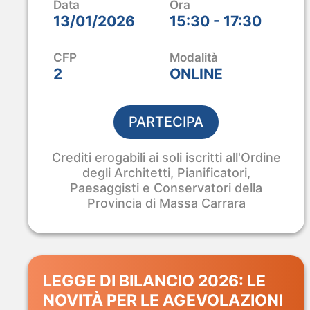
Ci sei anche tu?
Data
Ora
13/01/2026
15:30 - 17:30
Tre giorni di innovazione per Edilizia, Arch
Vieni a scoprire dal vivo le nostre Soluzion
CFP
Modalità
2
ONLINE
SIAMO QUI
Stand B4 – Piano 0
PARTECIPA
RICHIEDI IL BIGLIETTO OMAGGI
Crediti erogabili ai soli iscritti all'Ordine
degli Architetti, Pianificatori,
Paesaggisti e Conservatori della
Provincia di Massa Carrara
LEGGE DI BILANCIO 2026: LE
NOVITÀ PER LE AGEVOLAZIONI
ANALIST 2027 · PROBIM