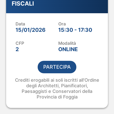
FISCALI
M.
ice.
Data
Ora
 e aggiorni il tuo
15/01/2026
15:30 - 17:30
pianta al modello
CFP
Modalità
2
ONLINE
PARTECIPA
Crediti erogabili ai soli iscritti all'Ordine
degli Architetti, Pianificatori,
Paesaggisti e Conservatori della
Provincia di Foggia