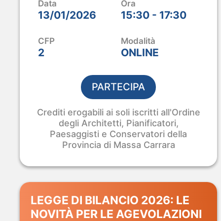
Ci sei anche tu?
Data
Ora
13/01/2026
15:30 - 17:30
Tre giorni di innovazione per Edilizia, Arch
Vieni a scoprire dal vivo le nostre Soluzion
CFP
Modalità
2
ONLINE
SIAMO QUI
Stand B4 – Piano 0
PARTECIPA
RICHIEDI IL BIGLIETTO OMAGGI
Crediti erogabili ai soli iscritti all'Ordine
degli Architetti, Pianificatori,
Paesaggisti e Conservatori della
Provincia di Massa Carrara
LEGGE DI BILANCIO 2026: LE
NOVITÀ PER LE AGEVOLAZIONI
ANALIST 2027 · PROBIM