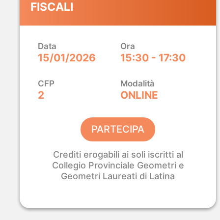
FISCALI
Modellazione BI
Finalmente sempl
Data
Ora
Con
Analist 2027 e ProBIM
modelli, calcoli
15/01/2026
15:30 - 17:30
progetto senza cambiare strumento. Dalla 
3D, tutto in un ambiente che già conosci.
CFP
Modalità
2
ONLINE
SCOPRI ANALIST + PROBIM
PARTECIPA
Crediti erogabili ai soli iscritti al
Collegio Provinciale Geometri e
Geometri Laureati di Latina