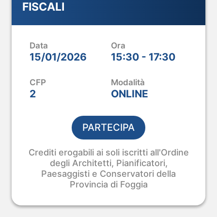
FISCALI
M.
ice.
Data
Ora
 e aggiorni il tuo
15/01/2026
15:30 - 17:30
pianta al modello
CFP
Modalità
2
ONLINE
PARTECIPA
Crediti erogabili ai soli iscritti all'Ordine
degli Architetti, Pianificatori,
Paesaggisti e Conservatori della
Provincia di Foggia