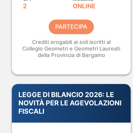
Industriali.
Ad un Prezzo Lancio.
2
ONLINE
Certificazione
Percorsi da
Accesso
Civ
ASACERT
48h o 72h
all'Esame
In
PARTECIPA
Crediti erogabili ai soli iscritti al
SCOPRI IL CORSO EGE
Collegio Geometri e Geometri Laureati
della Provincia di Bergamo
LEGGE DI BILANCIO 2026: LE
B-CAD 2026 · ROMA
NOVITÀ PER LE AGEVOLAZIONI
4 – 5 – 6 Settembre · La Nuvola di Fuksas
FISCALI
Analist Group
al
B-CAD 2026.