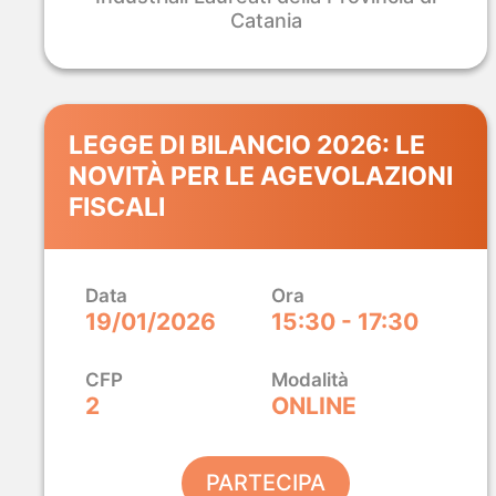
Catania
LEGGE DI BILANCIO 2026: LE
NOVITÀ PER LE AGEVOLAZIONI
FISCALI
Data
Ora
19/01/2026
15:30 - 17:30
CFP
Modalità
2
ONLINE
PARTECIPA