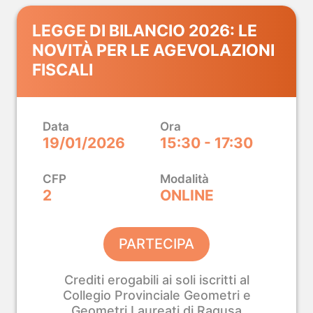
LEGGE DI BILANCIO 2026: LE
NOVITÀ PER LE AGEVOLAZIONI
FISCALI
Data
Ora
19/01/2026
15:30 - 17:30
CFP
Modalità
2
ONLINE
PARTECIPA
Crediti erogabili ai soli iscritti al
Collegio Provinciale Geometri e
Geometri Laureati di Ragusa