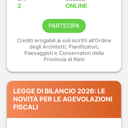
2
ONLINE
ile e
dustriale
PARTECIPA
Crediti erogabili ai soli iscritti all'Ordine
degli Architetti, Pianificatori,
Paesaggisti e Conservatori della
Provincia di Rieti
LEGGE DI BILANCIO 2026: LE
NOVITÀ PER LE AGEVOLAZIONI
FISCALI