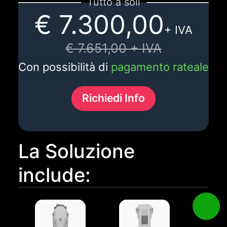
Tutto a soli
€ 7.300,00
+ IVA
€ 7.651,00 + IVA
Con possibilità di
pagamento rateale
Richiedi Info
La Soluzione
include: