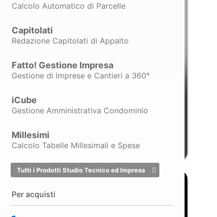
Calcolo Automatico di Parcelle
Capitolati
Redazione Capitolati di Appalto
Fatto! Gestione Impresa
Gestione di Imprese e Cantieri a 360°
Georeferenzia
iCube
GPS ProTRACK
, base RTK per DJI
Gestione Amministrativa Condominio
Matrice 4T, consente rilievi aerei
precisi anche offline e
georeferenziazione accurata dei dati
Millesimi
raccolti
Calcolo Tabelle Millesimali e Spese
Tutti i Prodotti Studio Tecnico ed Impresa
Per acquisti