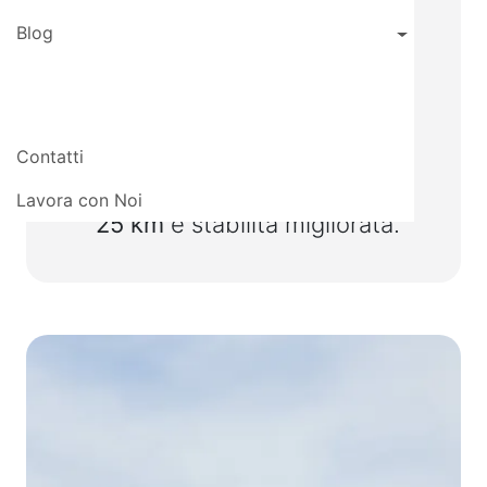
GPS.
Blog
Voli intelligenti con mappe
3D
per evitare ostacoli e
ottimizzare le rotte.
Contatti
Trasmissione video O4
Enterprise
con portata fino a
Lavora con Noi
25 km
e stabilità migliorata.