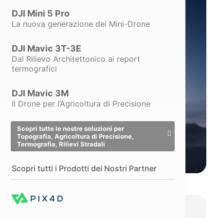
Prestazioni eccellenti in
DJI Mini 5 Pro
ambienti poco illuminati
La nuova generazione dei Mini-Drone
DJI Mavic 3T-3E
Dal Rilievo Architettonico ai report
termografici
DJI Mavic 3M
Il Drone per l’Agricoltura di Precisione
Scopri tutte le nostre soluzioni per
Topografia, Agricoltura di Precisione,
Termografia, Rilievi Stradali
Scopri tutti i Prodotti dei Nostri Partner