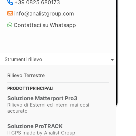
+39 0825 680173
info@analistgroup.com
Contattaci su Whatsapp
Strumenti rilievo
Elabora
Rilievo Terrestre
Con
Analist
elabori modelli 3D,
mappe, volumi e nuvole di punti. Con
InfraPRO
realizzi Analisi
PRODOTTI PRINCIPALI
Termografiche Avanzate e georiferite
Soluzione Matterport Pro3
Rilievo di Esterni ed Interni mai così
accurato
Soluzione ProTRACK
Il GPS made by Analist Group