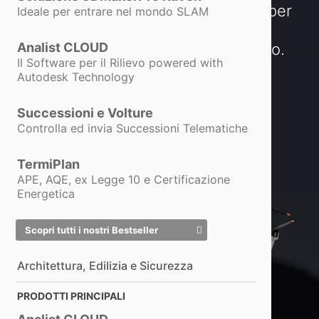
precisione RTK fino al loro utilizzo per
Ideale per entrare nel mondo SLAM
realizzare
Report Termografici
Professionali
pronti all’uso operativo.
Analist CLOUD
Il Software per il Rilievo powered with
Autodesk Technology
Richiedi informazioni
Successioni e Volture
Controlla ed invia Successioni Telematiche
Acquista
TermiPlan
APE, AQE, ex Legge 10 e Certificazione
Energetica
Scopri tutti i nostri Bestseller
Architettura, Edilizia e Sicurezza
PRODOTTI PRINCIPALI