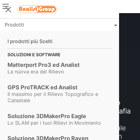
Prodotti
I prodotti più Scelti
La Soluzione per il Rilievo
Termografico Georeferenziato
SOLUZIONI E SOFTWARE
DJI Matrice 4T con GPS
Matterport Pro3 ed Analist
La nuova era del Rilievo
ProTRACK, Analist ed
GPS ProTRACK ed Analist
InfraPRO
Il massimo per il Rilievo Topografico e
Catastale
La Soluzione completa per il
Rilievo
Aereo Georeferenziato
, la
Termografia
Soluzione 3DMakerPro Eagle
e le
ispezioni industriali avanzate
:
Lo SLAM per i tuoi Rilievi in Movimento
dall'acquisizione aerea multispettrale
alla georeferenziazione dei dati con
Soluzione 3DMakerPro Raven