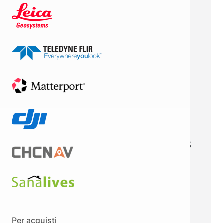
Fotocamere Potenti per
Ogni Scenario
Fotocamera grandangolare:
CMOS 1/1,3″, 48 MP, f/1.7,
equivalente 24 mm.
Telecamera media:
CMOS
1/1,3″, 48 MP, f/2.8,
equivalente 70 mm.
Teleobiettivo:
CMOS 1/1,5″,
48 MP, f/2.8, equivalente 168
mm.
Termocamera a infrarossi:
Risoluzione 640 × 512, f/1.0,
equivalente 53 mm.
Telemetro laser:
Portata fino
Per acquisti