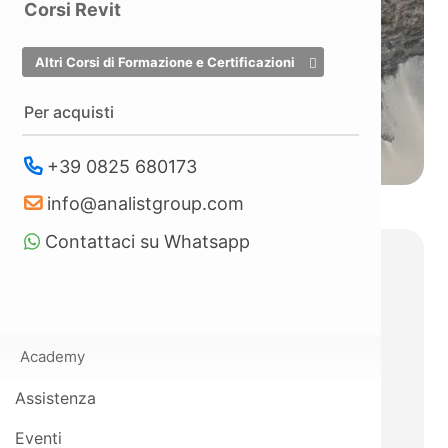
Corsi Revit
Altri Corsi di Formazione e Certificazioni
Per acquisti
+39 0825 680173
info@analistgroup.com
Contattaci su Whatsapp
Sicurezza e Affidabilità
con RTK e Navigazione
Avanzata
Academy
Posizionamento RTK
Assistenza
integrato
per voli precisi
Eventi
anche in assenza di segnale