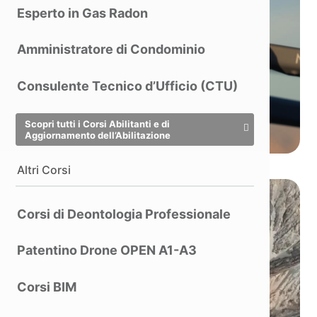
Esperto in Gas Radon
Amministratore di Condominio
Consulente Tecnico d’Ufficio (CTU)
Scopri tutti i Corsi Abilitanti e di
Aggiornamento dell’Abilitazione
Altri Corsi
Mappatura di
Corsi di Deontologia Professionale
precisione ad alta
Patentino Drone OPEN A1-A3
efficienza
Corsi BIM