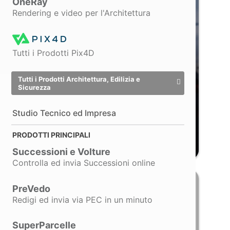
OneRay
Rendering e video per l'Architettura
Tutti i Prodotti Pix4D
Rileva
Tutti i Prodotti Architettura, Edilizia e
Sicurezza
Drone DJI Matrice 4T
con
termocamera radiometrica, zoom
Studio Tecnico ed Impresa
ottico, sensore wide e RTK integrato
per rilievi aerei e ispezioni industriali
PRODOTTI PRINCIPALI
di precisione
Successioni e Volture
Controlla ed invia Successioni online
PreVedo
Redigi ed invia via PEC in un minuto
SuperParcelle