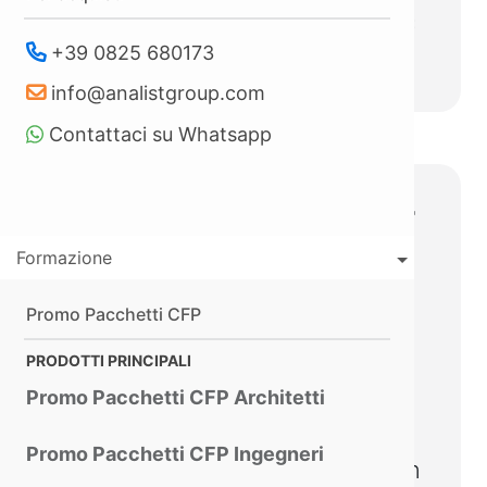
a 1800 m con precisione di ±
0,2 m.
+39 0825 680173
info@analistgroup.com
Contattaci su Whatsapp
Tecnologie Avanzate per
un Volo Sicuro ed
Formazione
Efficiente
Promo Pacchetti CFP
Modalità Cruise:
Modalità
PRODOTTI PRINCIPALI
che rende più agevoli i voli a
Promo Pacchetti CFP Architetti
lunga distanza.
FlyTo:
Regolazione
Promo Pacchetti CFP Ingegneri
automatica della traiettoria in