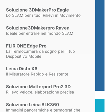
Soluzione 3DMakerPro Eagle
Lo SLAM per i tuoi Rilievi in Movimento
Ti facilita il Lavoro.
Soluzione3DMakerpro Raven
Offre esempi e modelli di
DVR
Ideale per entrare nel mondo SLAM
precompilati
, ti permette di
personalizzare i documenti ed ha
FLIR ONE Edge Pro
La Termocamera da sogno per il tuo
un videotutorial per ogni sua
Dispositivo Mobile
funzione.
Leica Disto X6
Il Misuratore Rapido e Resistente
Soluzione Matterport Pro2 3D
Rilievo veloce, elaborazione precisa
Soluzione Leica BLK360
Immagini panoramiche e termografiche