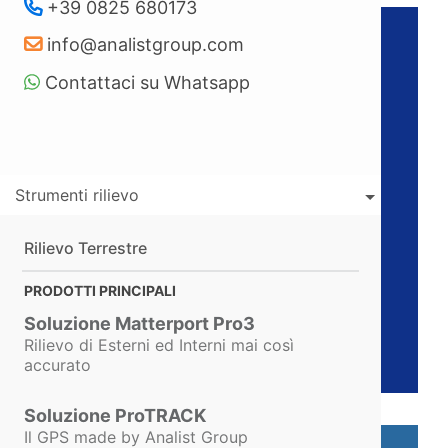
+39 0825 680173
info@analistgroup.com
Contattaci su Whatsapp
Rispetta i requisiti di Legge.
È sempre aggiornato alle
Normative ed alle evoluzioni
del
D.Lgs. 81/2008
, alle
Strumenti rilievo
Circolari del Ministero del
Lavoro, del Ministero della
Rilievo Terrestre
Salute, dell’INAIL e del
Dipartimento dei Vigili del
PRODOTTI PRINCIPALI
Fuoco.
Soluzione Matterport Pro3
Rilievo di Esterni ed Interni mai così
accurato
Soluzione ProTRACK
Il GPS made by Analist Group