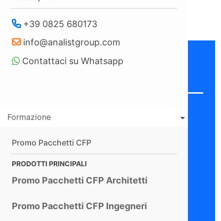
+39 0825 680173
info@analistgroup.com
Cosa include?
Contattaci su Whatsapp
Licenza di Sicuro
Tua Per
Formazione
Sempre
Aggiornamenti, Assistenza e
Promo Pacchetti CFP
Consulenza inclusi
per il primo
anno
PRODOTTI PRINCIPALI
Prezzo Pacchetto
Facoltativo
Promo Pacchetti CFP Architetti
Assistenza + Aggiornamenti
Bloccato per gli anni successivi
Promo Pacchetti CFP Ingegneri
al primo