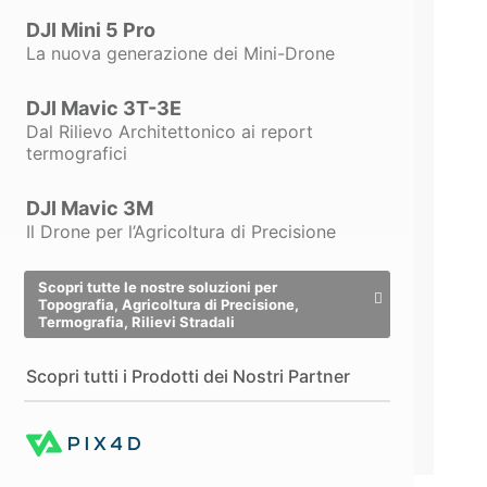
DJI Mini 5 Pro
Sicuro (Subscription 1
La nuova generazione dei Mini-Drone
Anno)
DJI Mavic 3T-3E
Dal Rilievo Architettonico ai report
Aggiornamenti,
termografici
Assistenza e
Consulenza inclusi
per
DJI Mavic 3M
il primo anno
Il Drone per l’Agricoltura di Precisione
Scopri tutte le nostre soluzioni per
SUBSCRIPTION 1
Topografia, Agricoltura di Precisione,
ANNO
Termografia, Rilievi Stradali
149,00
€
+ IVA
Scopri tutti i Prodotti dei Nostri Partner
Acquista in 3 rate senza
interessi con