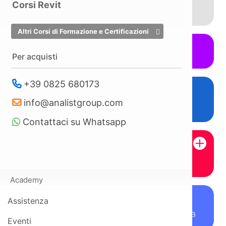
Corsi Revit
Standardizzata
Altri Corsi di Formazione e Certificazioni
Valutazione Stress Lavoro Correlato
Per acquisti
+39 0825 680173
Documento Unico di Valutazione dei
info@analistgroup.com
Rischi Interferenti
Contattaci su Whatsapp
Valutazione dei rischi specifici
Academy
Assistenza
Documento di Valutazione dei Rischi
per le Lavoratrici in Stato di Gravidanza
Eventi