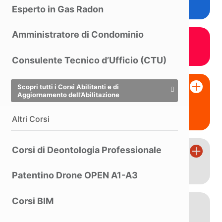
'
Esperto in Gas Radon
Amministratore di Condominio
DIAGRAMMA DI GANTT
Consulente Tecnico d’Ufficio (CTU)
Scopri tutti i Corsi Abilitanti e di
Aggiornamento dell’Abilitazione
Verbali a cura del Coordinatore per la
Sicurezza
Altri Corsi
Corsi di Deontologia Professionale
Verbali a cura del Datore di Lavoro.
Patentino Drone OPEN A1-A3
Corsi BIM
Documento di Valutazione dei Rischi
con il Metodo Classico e la Procedura