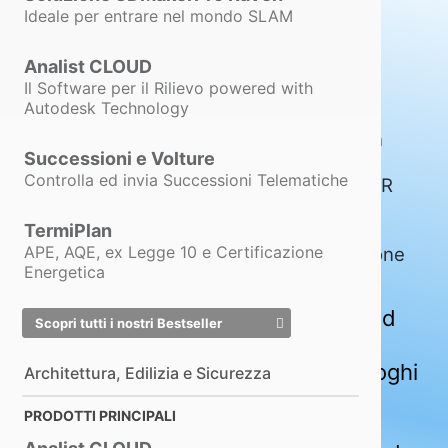
Ideale per entrare nel mondo SLAM
Analist CLOUD
Il Software per il Rilievo powered with
Autodesk Technology
È sempre aggiornato alle Normative. Con
Successioni e Volture
Sicuro puoi redigere PSC, Fascicolo
Controlla ed invia Successioni Telematiche
dell’Opera, Diagramma di Gantt, POS, DVR
classico e standardizzato, DUVRI,
TermiPlan
documento di Valutazione dello Stress
APE, AQE, ex Legge 10 e Certificazione
Lavoro-correlato, documenti di Valutazione
Energetica
dei più importanti rischi specifici.
Sicuro è il Software più completo ed
Scopri tutti i nostri Bestseller
affidabile per la redazione dei
Documenti per la Sicurezza nei Luoghi
Architettura, Edilizia e Sicurezza
di Lavoro. Al suo interno è incluso
PRODOTTI PRINCIPALI
SicurMondo, un motore di ricerca