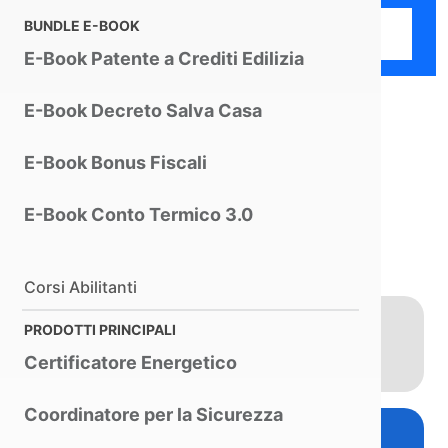
Hai bisogno di informazioni?
BUNDLE E-BOOK
Contattaci
E-Book Patente a Crediti Edilizia
E-Book Decreto Salva Casa
E-Book Bonus Fiscali
E-Book Conto Termico 3.0
Con Sicuro puoi fare tutto.
Corsi Abilitanti
Piano di Sicurezza e
PRODOTTI PRINCIPALI
Coordinamento
Certificatore Energetico
Coordinatore per la Sicurezza
FASCICOLO DELL
OPERA