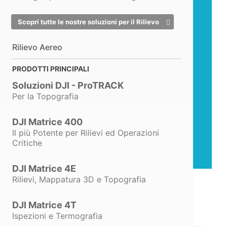
Scopri tutte le nostre soluzioni per il Rilievo
Rilievo Aereo
È il migliore per i Cantieri Edili.
Sicuro è la Soluzione da sogno
PRODOTTI PRINCIPALI
per i
Coordinatori della
Soluzioni DJI - ProTRACK
Sicurezza
e per le Imprese.
Per la Topografia
DJI Matrice 400
Il più Potente per Rilievi ed Operazioni
Critiche
DJI Matrice 4E
Rilievi, Mappatura 3D e Topografia
DJI Matrice 4T
Ispezioni e Termografia