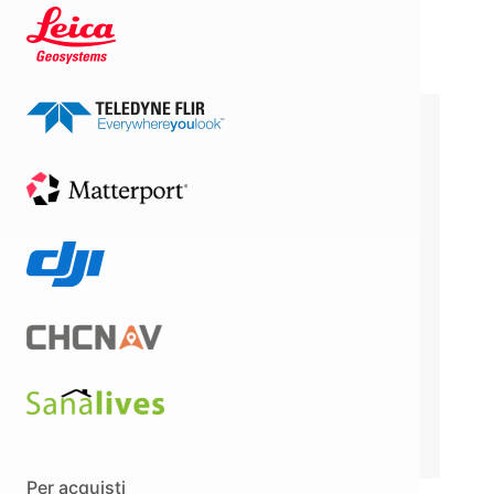
Sicuro (Licenza
Perpetua)
LICENZA
PERPETUA
349,00
€
+ IVA
Acquista in 3 rate senza
interessi con
Per acquisti