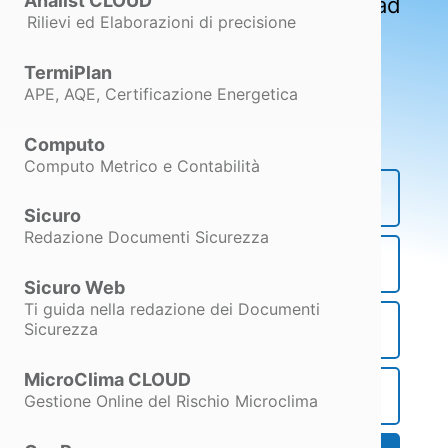
Analist CLOUD
integrato per l’utilizzo ed il download
Rilievi ed Elaborazioni di precisione
di Documenti per la Sicurezza già
compilati.
TermiPlan
Scarica subito l'Aggiornamento. È
APE, AQE, Certificazione Energetica
gratis.
Computo
Computo Metrico e Contabilità
Sicuro
Sicuro
Redazione Documenti Sicurezza
Le funzionalità
Sicuro Web
Ti guida nella redazione dei Documenti
Corsi Abilitanti e Seminari
Sicurezza
MicroClima CLOUD
MicroClima
Gestione Online del Rischio Microclima