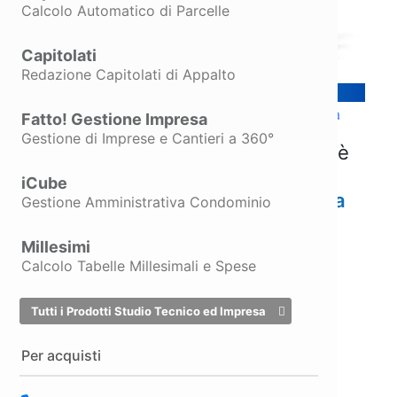
Calcolo Automatico di Parcelle
Capitolati
Redazione Capitolati di Appalto
Perché Sicuro è il più scelto nel campo della
Fatto! Gestione Impresa
Sicurezza sul Lavoro?
Gestione di Imprese e Cantieri a 360°
Perché è semplice da utilizzare, è
sempre in linea con le normative
iCube
ed offre
Supporto ed Assistenza
Gestione Amministrativa Condominio
Gratuiti
.
Millesimi
Calcolo Tabelle Millesimali e Spese
Tutti i Prodotti Studio Tecnico ed Impresa
Sei al sicuro. Con Sicuro.
Per acquisti