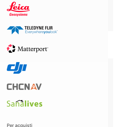
Acquista in 3 rate senza
interessi con
PreVedo (Licenza
Perpetua)
LICENZA
PERPETUA
199,00
€
+ IVA
Per acquisti