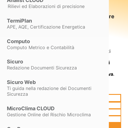
Analist CLOUD
PreVedo è il
software professionale
Rilievi ed Elaborazioni di precisione
per la creazione e gestione di
preventivi, fatture elettroniche, fatture
TermiPlan
cartacee e fatture pro-forma
,
APE, AQE, Certificazione Energetica
progettato per semplificare il lavoro
quotidiano di professionisti, studi
Computo
tecnici e imprese.
Computo Metrico e Contabilità
Grazie a un’interfaccia intuitiva e a strumenti
avanzati di calcolo e archiviazione, PreVedo
Sicuro
consente di
ridurre i tempi di emissione dei
Redazione Documenti Sicurezza
documenti fiscali
, mantenendo sempre
precisione, controllo e conformità normativa
.
Sicuro Web
Richiedi l'Offerta
Ti guida nella redazione dei Documenti
Sicurezza
Scopri le altre Soluzioni
PreVedo
MicroClima CLOUD
Novità e Funzionalità
Gestione Online del Rischio Microclima
Tutorial
Acquista