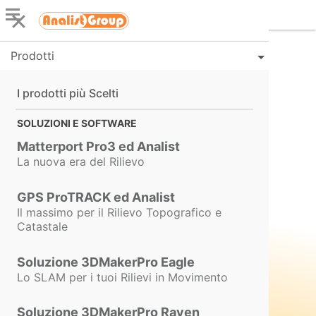
PreVedo –
Prodotti
Software
I prodotti più Scelti
SOLUZIONI E SOFTWARE
Fatturazione,
Matterport Pro3 ed Analist
La nuova era del Rilievo
Preventivi e
GPS ProTRACK ed Analist
Il massimo per il Rilievo Topografico e
Fatture
Catastale
Soluzione 3DMakerPro Eagle
Elettroniche
Lo SLAM per i tuoi Rilievi in Movimento
Soluzione 3DMakerPro Raven