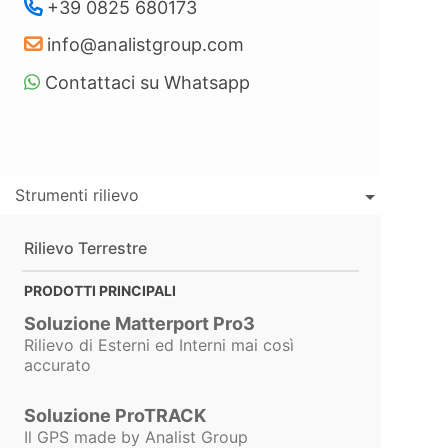
+39 0825 680173
info@analistgroup.com
Controllo
Selettivo
Contattaci su Whatsapp
del
Contributo
Integrativo
Strumenti rilievo
È stato introdotto il nuovo
check “
Applica Cassa
” su
Rilievo Terrestre
ogni singola riga della
fattura. Questa funzionalità
PRODOTTI PRINCIPALI
consente di
decidere con
precisione quali voci
Soluzione Matterport Pro3
concorrono al calcolo del
Rilievo di Esterni ed Interni mai così
contributo previdenziale
e
accurato
quali invece ne devono
essere escluse, come
Soluzione ProTRACK
anticipazioni o rimborsi
Il GPS made by Analist Group