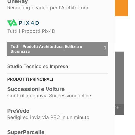
OneRay
Promo Aggiornamento
Rendering e video per l'Architettura
Richiedi Informazioni
Tutti i Prodotti Pix4D
Tutti i Prodotti Architettura, Edilizia e
Sicurezza
Studio Tecnico ed Impresa
PRODOTTI PRINCIPALI
Successioni e Volture
Controlla ed invia Successioni online
PreVedo
Redigi ed invia via PEC in un minuto
Efficiente per ogni tipo di fattura
PreVedo è il
software di fatturazione
che ti
SuperParcelle