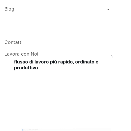
all’Archivio Clienti illimitato
Blog
Con PreVedo puoi creare e gestire un
Archivio Clienti illimitato
, progettato per
ridurre drasticamente i tempi di
compilazione delle fatture, fino al 70%
.
Selezionando il cliente, il software
compila
Contatti
automaticamente tutti i dati anagrafici in
fattura
, permettendoti di concentrarti
Lavora con Noi
esclusivamente sugli importi. Il risultato è un
flusso di lavoro più rapido, ordinato e
produttivo
.