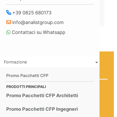
Acquista in 3 rate senza
+39 0825 680173
interessi con
info@analistgroup.com
Contattaci su Whatsapp
Cosa include?
Formazione
Promo Pacchetti CFP
PRODOTTI PRINCIPALI
Licenza di PreVedo
Tua Per
Sempre
Promo Pacchetti CFP Architetti
Aggiornamenti, Assistenza e
Consulenza inclusi
per il primo
Promo Pacchetti CFP Ingegneri
anno