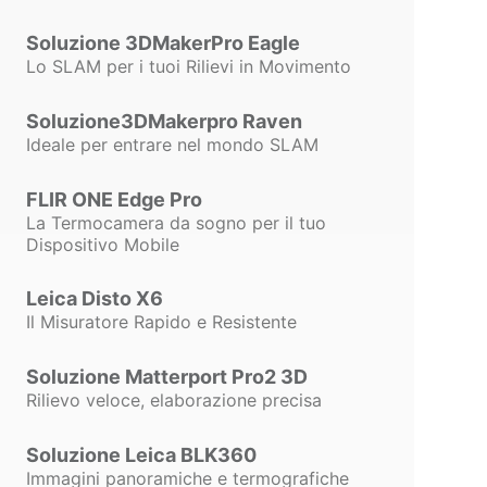
spese non imponibili
.
Soluzione 3DMakerPro Eagle
Lo SLAM per i tuoi Rilievi in Movimento
Maggiore
Soluzione3DMakerpro Raven
Stabilità
Ideale per entrare nel mondo SLAM
Il
motore di calcolo della
FLIR ONE Edge Pro
fattura
è stato ulteriormente
La Termocamera da sogno per il tuo
ottimizzato per prevenire
Dispositivo Mobile
errori di elaborazione e
garantire
una maggiore
Leica Disto X6
fluidità del sistema
, anche
Il Misuratore Rapido e Resistente
in presenza di documenti
complessi.
Soluzione Matterport Pro2 3D
Rilievo veloce, elaborazione precisa
Soluzione Leica BLK360
Affidabilità
Immagini panoramiche e termografiche