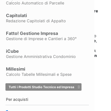
consente di gestire in modo
semplice ed
Calcolo Automatico di Parcelle
efficiente
tutte le tipologie di documento,
dalle
fatture cartacee tradizionali
alle
fatture
Capitolati
elettroniche verso la Pubblica
Amministrazione e i privati
.
Redazione Capitolati di Appalto
La
compilazione della fattura
è intuitiva e
Fatto! Gestione Impresa
guidata: PreVedo accompagna l’utente passo
Gestione di Imprese e Cantieri a 360°
dopo
passo nella compilazione di ogni voce
,
riducendo il rischio di errori e velocizzando
l’emissione del documento. Con un solo click
iCube
è inoltre possibile
trasformare i preventivi in
Gestione Amministrativa Condominio
fatture
.
Millesimi
Calcolo Tabelle Millesimali e Spese
Tutti i Prodotti Studio Tecnico ed Impresa
Novità PreVedo 2026
Per acquisti