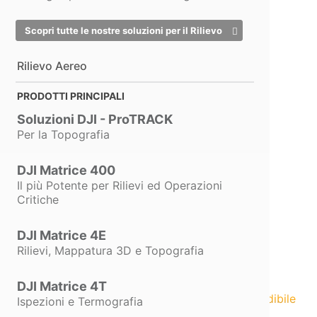
e Sicurezza
dei Dati
Scopri tutte le nostre soluzioni per il Rilievo
È stata rafforzata la
Rilievo Aereo
protezione dei dati sensibili
ed ottimizzata la
precisione
PRODOTTI PRINCIPALI
del calcolo dei totali di
fattura
, assicurando una
Soluzioni DJI - ProTRACK
maggiore affidabilità
Per la Topografia
contabile
e una gestione
conforme alle normative.
DJI Matrice 400
Il più Potente per Rilievi ed Operazioni
Critiche
DJI Matrice 4E
Rilievi, Mappatura 3D e Topografia
DJI Matrice 4T
Performance straordinarie ad un prezzo incredibile
Ispezioni e Termografia