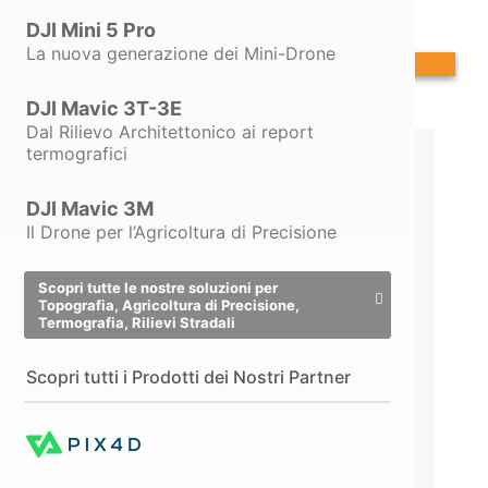
DJI Mini 5 Pro
La nuova generazione dei Mini-Drone
Contattaci per scoprire le Promo valide
DJI Mavic 3T-3E
Dal Rilievo Architettonico ai report
termografici
PreVedo (Subscription
1 Anno)
DJI Mavic 3M
Il Drone per l’Agricoltura di Precisione
Aggiornamenti,
Scopri tutte le nostre soluzioni per
Assistenza e
Topografia, Agricoltura di Precisione,
Termografia, Rilievi Stradali
Consulenza inclusi
per
il primo anno
Scopri tutti i Prodotti dei Nostri Partner
SUBSCRIPTION 1
ANNO
79,00
€
+ IVA