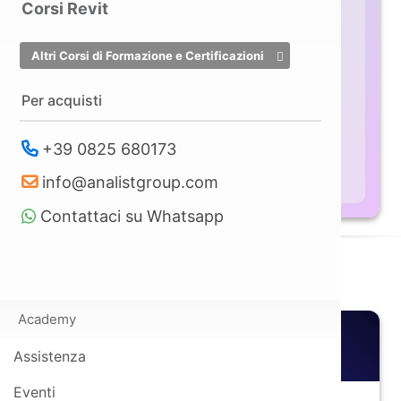
Corsi Revit
con precisione RTK per Mappatura
3D in tempo reale.
Altri Corsi di Formazione e Certificazioni
€ 3.960,00
A partire da
+
Per acquisti
IVA
+39 0825 680173
Scopri di più
info@analistgroup.com
Contattaci su Whatsapp
Soluzioni innovative
Academy
Il Più Scelto
Assistenza
Per le Successioni e Volture
Eventi