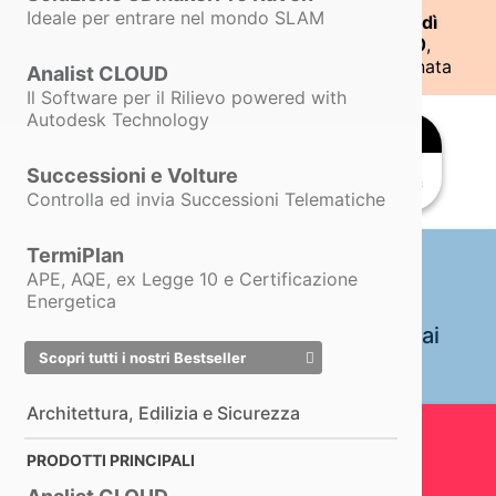
Ideale per entrare nel mondo SLAM
Dal 6 Luglio siamo operativi
dal lunedì al giovedì
DIGITAL TWIN · CALITRI
nelle fasce orarie
8:30 - 13:30
e
15:00 - 18:30
,
Il Borgo Castello
mentre
il venerdì
siamo operativi solo in mattinata
Analist CLOUD
respira nel digitale.
Il Software per il Rilievo powered with
Autodesk Technology
Dicono di noi
ENTRA NELL'ESPERIENZA 3D
Successioni e Volture
Controlla ed invia Successioni Telematiche
TermiPlan
APE, AQE, ex Legge 10 e Certificazione
Energetica
La più Spettacolare Fiera Italiana mai
Scopri tutti i nostri Bestseller
Digitalizzata.
Scopri di più
Architettura, Edilizia e Sicurezza
PRODOTTI PRINCIPALI