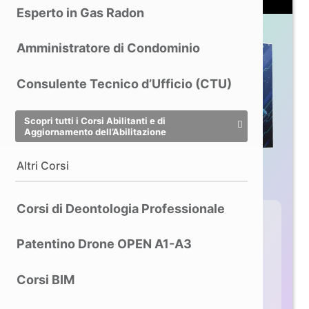
Esperto in Gas Radon
Amministratore di Condominio
Consulente Tecnico d’Ufficio (CTU)
Scopri tutti i Corsi Abilitanti e di
Aggiornamento dell’Abilitazione
Altri Corsi
Corsi di Deontologia Professionale
3DMakerPro Eagle: lo
Patentino Drone OPEN A1-A3
SLAM per i tuoi Maxi-
Progetti
Corsi BIM
Cattura in movimento ampie aree