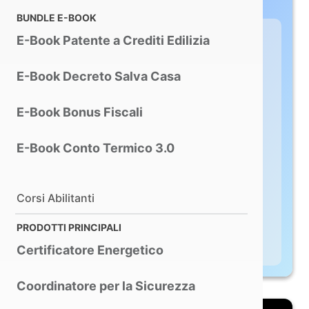
BUNDLE E-BOOK
E-Book Patente a Crediti Edilizia
3DMakerPro Raven:
l'entry level per il
E-Book Decreto Salva Casa
mondo SLAM
E-Book Bonus Fiscali
Raven acquisisce la nuvola di
punti. Analist CLOUD 2026 la
E-Book Conto Termico 3.0
trasforma in progetto.
€ 1.990,00
Corsi Abilitanti
A partire da
+ IVA
PRODOTTI PRINCIPALI
Scopri di più
Certificatore Energetico
Coordinatore per la Sicurezza