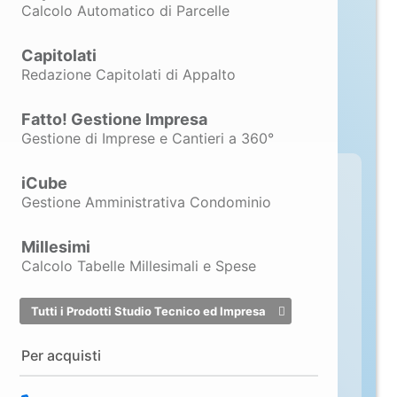
SCOPRI ANALIST + PROBIM
Calcolo Automatico di Parcelle
Capitolati
Redazione Capitolati di Appalto
Fatto! Gestione Impresa
Gestione di Imprese e Cantieri a 360°
iCube
Analist 2027: il BIM è
Gestione Amministrativa Condominio
nativo, dove già lavori
Millesimi
La grande novità del 2027, niente
Calcolo Tabelle Millesimali e Spese
nuovi software da imparare, niente
file da esportare a metà progetto.
Tutti i Prodotti Studio Tecnico ed Impresa
Con Analist modelli in BIM
direttamente nell'ambiente che già
Per acquisti
usi ogni giorno.