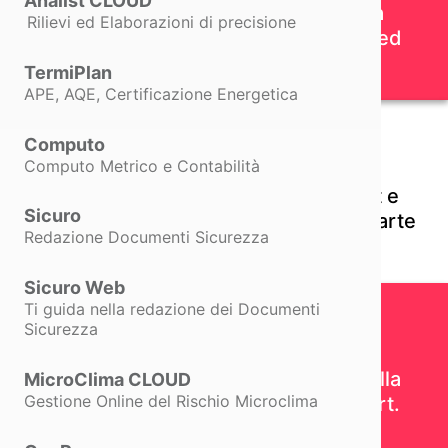
Analist CLOUD
PERCORSO EGE PER PROFESSIONISTI
La Start-Up che ha digitalizzato la
Rilievi ed Elaborazioni di precisione
Diventa EGE.
Calabria mettendo in rete Turismo ed
Aziende
Scopri di più
TermiPlan
Esperto in Gestione dell'Energia.
APE, AQE, Certificazione Energetica
SCOPRI IL CORSO EGE
Computo
Computo Metrico e Contabilità
VideoInsight® ha scelto Matterport e
Sicuro
Analist Group per rendere ETERNA l’arte
Redazione Documenti Sicurezza
contemporanea.
Scopri di più
Sicuro Web
Ti guida nella redazione dei Documenti
Sicurezza
Il Colosso Italiano nella Vivibilità della
MicroClima CLOUD
Gestione Online del Rischio Microclima
Casa innova l’Edilizia con Matterport.
B-CAD 2026 · ROMA
Scopri di più
4 – 5 – 6 Settembre · La Nuvola di Fuksas