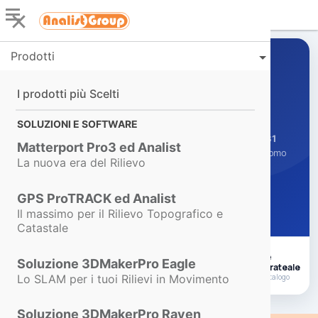
Prodotti
PROMO ESTATE 2026 · FINO AL 31 AGOSTO
Noi andiamo in ferie.
I prodotti più Scelti
I tuoi sconti no.
SOLUZIONI E SOFTWARE
Dal
7 agosto
saremo in pausa. Torniamo operativi
lunedì 31
Matterport Pro3 ed Analist
agosto
, pronti per settembre. Nel frattempo le offerte Promo
La nuova era del Rilievo
Estate restano attive.
GPS ProTRACK ed Analist
SCOPRI LE OFFERTE →
Valide fino al 31 agosto ore 23:59
Il massimo per il Rilievo Topografico e
Catastale
−15%
−30%
Rate
Soluzione 3DMakerPro Eagle
Pagamento rateale
Software
Formazione
Su tutto il catalogo
Lo SLAM per i tuoi Rilievi in Movimento
Analist 2027 e suite
Corsi CFP accreditati
Soluzione 3DMakerPro Raven