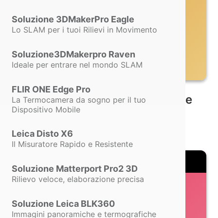
Soluzione 3DMakerPro Eagle
Lo SLAM per i tuoi Rilievi in Movimento
a soli
Soluzione3DMakerpro Raven
€1.950,00
Ideale per entrare nel mondo SLAM
FLIR ONE Edge Pro
Semplicità d'Uso e Precisione
La Termocamera da sogno per il tuo
Dispositivo Mobile
Per Catasto e Topografia
Leica Disto X6
Il Misuratore Rapido e Resistente
Soluzione Matterport Pro2 3D
Rilievo veloce, elaborazione precisa
Soluzione Leica BLK360
Immagini panoramiche e termografiche