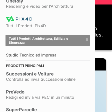
OneRay
Analist Group
Rendering e video per l'Architettura
al
B-CAD 2026.
Ci sei anche tu?
Tutti i Prodotti Pix4D
Archivia Solution ha ampliato il suo
SIAMO QUI
Stand B4 – Piano 0
business con Matterport e Mattersales.
Tutti i Prodotti Architettura, Edilizia e
Scopri di più
RICHIEDI IL BIGLIETTO OMAGGIO →
Sicurezza
Studio Tecnico ed Impresa
PRODOTTI PRINCIPALI
Successioni e Volture
Controlla ed invia Successioni online
ANALIST 2027 · PROBIM
PreVedo
Modellazione BIM.
Redigi ed invia via PEC in un minuto
Finalmente semplice.
SuperParcelle