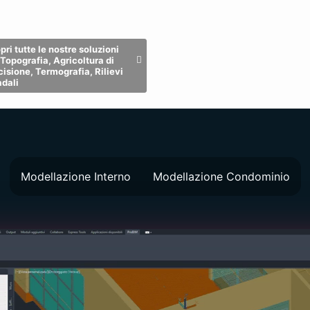
i i Prodotti Architettura,
Tutti i Prodotti Studio Tecnico
lizia e Sicurezza
ed Impresa
ri tutte le nostre soluzioni
 Topografia, Agricoltura di
cisione, Termografia, Rilievi
adali
Modellazione Interno
Modellazione Condominio