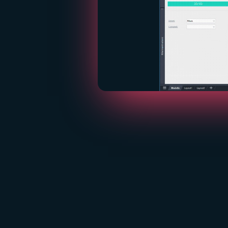
RESTITUZIONE TECNICA
Analist - Elaborazione 2D
Estrai piante, prospetti, sezioni e profili
con precisione millimetrica, lavorando
direttamente sulla nuvola catturata