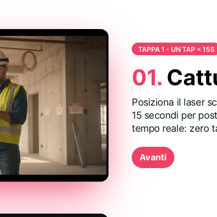
TAPPA 1 - UN TAP < 15S
01.
Catt
Posiziona il laser 
15 secondi per pos
tempo reale: zero ta
Avanti