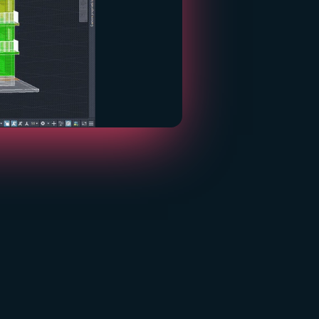
UN UNICO AMBIENTE
sistema Integrato
ica l'import/export: il flusso tra
o e progettazione è nativo.
izza la produttività e azzera gli