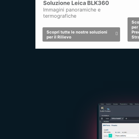
Soluzione Leica BLK360
Tutt
Immagini panoramiche e
Scopri tutti i nostri Bestseller
Edi
termografiche
Scop
per
Scopri tutte le nostre soluzioni
Pre
per il Rilievo
Str