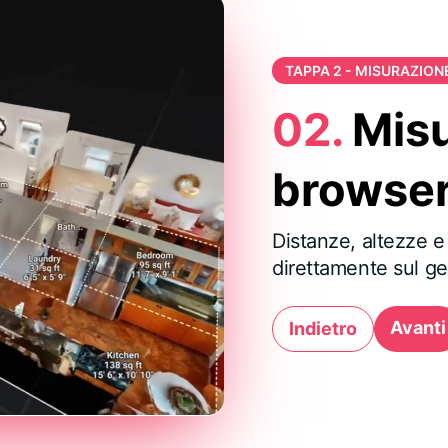
TAPPA 2 - MISURAZION
02.
Misu
browse
Distanze, altezze e
direttamente sul ge
Avanti
Indietro