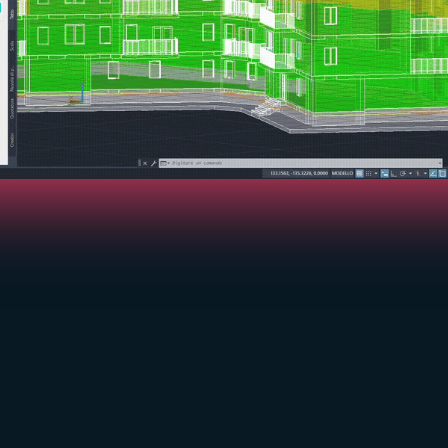
POTENZA BIM
Modulo ProBIM -
Eco
Modellazione BIM
Diment
riliev
Trasforma la nuvola in un modello
Massim
informativo strutturato all'interno dello
errori
stesso ambiente Analist, pronto per la
progettazione BIM