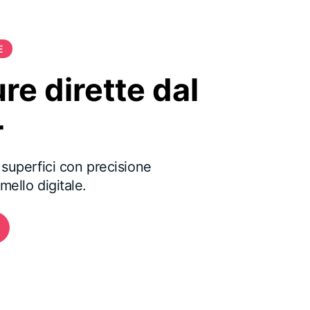
E
re dirette dal
r
 superfici con precisione
mello digitale.